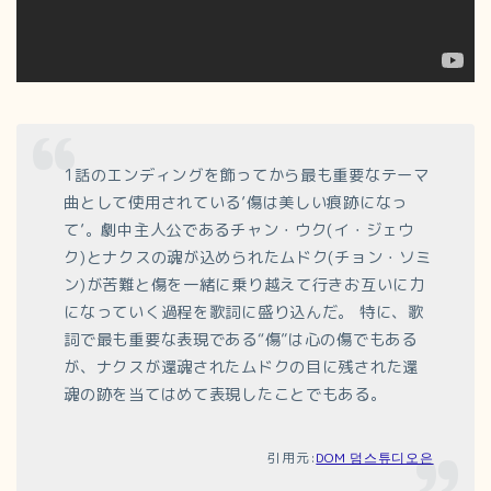
1話のエンディングを飾ってから最も重要なテーマ
曲として使用されている’傷は美しい痕跡になっ
て’。劇中主人公であるチャン・ウク(イ・ジェウ
ク)とナクスの魂が込められたムドク(チョン・ソミ
ン)が苦難と傷を一緒に乗り越えて行きお互いに力
になっていく過程を歌詞に盛り込んだ。 特に、歌
詞で最も重要な表現である“傷”は心の傷でもある
が、ナクスが還魂されたムドクの目に残された還
魂の跡を当てはめて表現したことでもある。
引用元:
DOM 덤스튜디오은