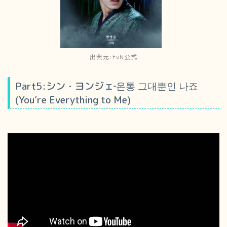
出典元:tvN公式
Part5:シン・ヨンジェ‐온통 그대뿐인 나죠
(You′re Everything to Me)