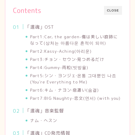
Contents
CLOSE
「還魂」OST
Part1:Car, the garden-傷は美しい痕跡に
なって(상처는 아름다운 흔적이 되어)
Part2:Kassy-Aching(아리운)
Part3:チョン・セウン‐見つめるだけ
Part4:Gummy-雨粒(빗방울)
Part5:シン・ヨンジェ‐온통 그대뿐인 나죠
(You′re Everything to Me)
Part6:キム・ナヨン‐息遣い(숨결)
Part7:BIG Naughty-恋文(연서) (with you)
「還魂」音楽監督
ナム・ヘスン
「還魂」CD発売情報