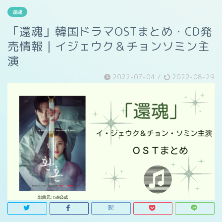
還魂
「還魂」韓国ドラマOSTまとめ・CD発
売情報｜イジェウク＆チョンソミン主
演
2022-07-04
/
2022-08-29