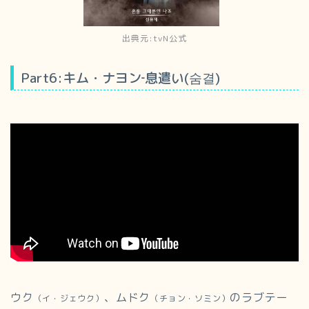
出典元:tvN公式
Part6:キム・ナヨン‐息遣い(숨결)
ウク
、ムドク
のラブテー
（イ・ジェウク）
（チョン・ソミン）