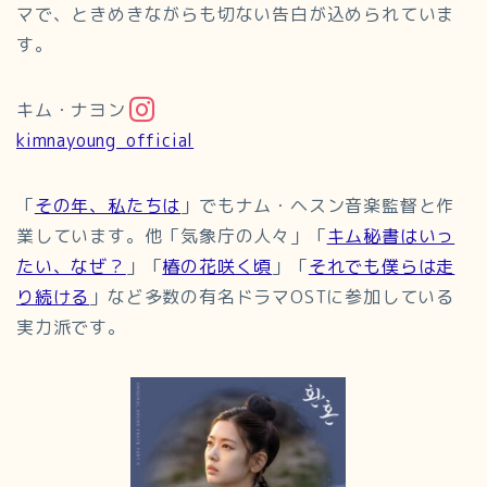
マで、ときめきながらも切ない告白が込められていま
す。
キム・ナヨン
kimnayoung_official
「
その年、私たちは
」でもナム・ヘスン音楽監督と作
業しています。他「気象庁の人々」「
キム秘書はいっ
たい、なぜ？
」「
椿の花咲く頃
」「
それでも僕らは走
り続ける
」など多数の有名ドラマOSTに参加している
実力派です。