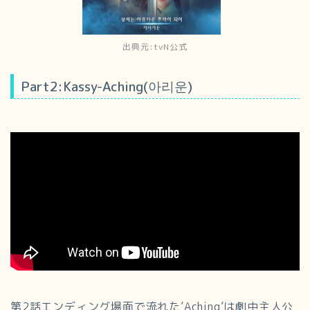
出典元:tvN公式
Part2:Kassy-Aching(아리운)
第2話エンディング場面で流れた’Aching’は劇中主人公