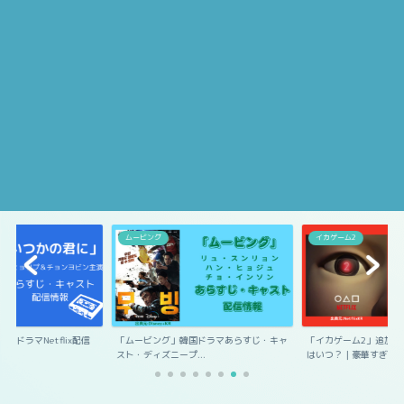
ムービング
イカゲーム2
国ドラマNetflix配信
「ムービング」韓国ドラマあらすじ・キャ
「イカゲーム2」追加キ
スト・ディズニープ...
はいつ？｜豪華すぎ...