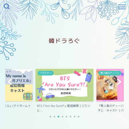
韓ドラろぐ
エル
バラエティ
無人島のディーバ
s ガブリエル」(マイネームイ
BTS「Are You Sure?!」配信情報｜ジミン
「無人島のディーバ」
と...
すじ・キャスト｜パ...