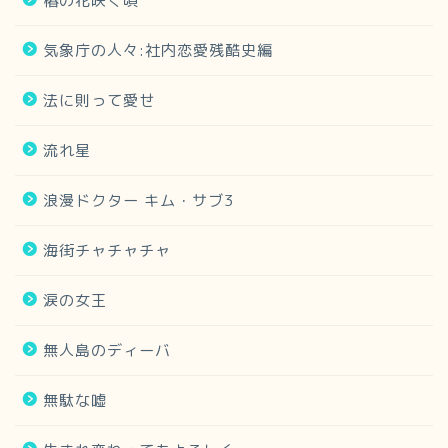
椿の花咲く頃
気象庁の人々:社内恋愛残酷史編
法に則って愛せ
流れ星
浪漫ドクター キム・サブ3
海街チャチャチャ
涙の女王
無人島のディーバ
無駄な嘘