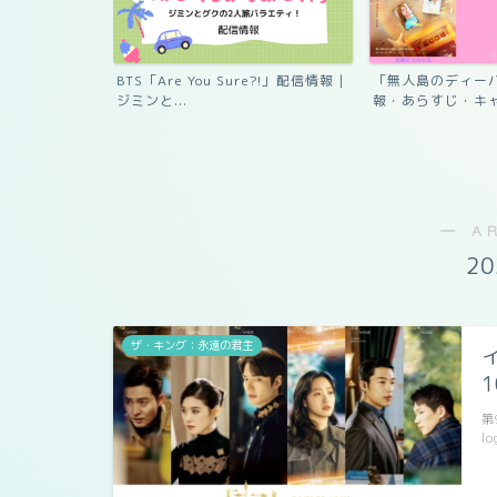
re?!」配信情報｜
「無人島のディーバ」日本配信情
「クラッシュ 交通
報・あらすじ・キャスト｜パ...
ム」韓国ドラマ配信
― A
2
ザ・キング：永遠の君主
第
lo