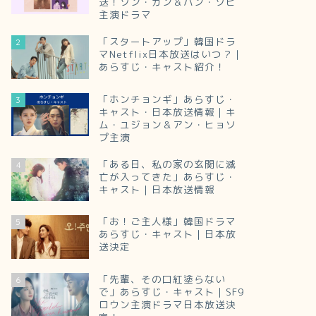
送！ソン・ガン＆ハン・ソヒ
主演ドラマ
「スタートアップ」韓国ドラ
2
マNetflix日本放送はいつ？｜
あらすじ・キャスト紹介！
「ホンチョンギ」あらすじ・
3
キャスト・日本放送情報｜キ
ム・ユジョン＆アン・ヒョソ
プ主演
「ある日、私の家の玄関に滅
4
亡が入ってきた」あらすじ・
キャスト｜日本放送情報
「お！ご主人様」韓国ドラマ
5
あらすじ・キャスト｜日本放
送決定
「先輩、その口紅塗らない
6
で」あらすじ・キャスト｜SF9
ロウン主演ドラマ日本放送決