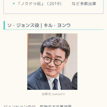
「ノクドゥ伝」（2019） など多数出演
ソ・ジョンス役｜キル・ヨンウ
出典元:kakaoTV
ジュンヒョンの父。屈指の大企業役員。