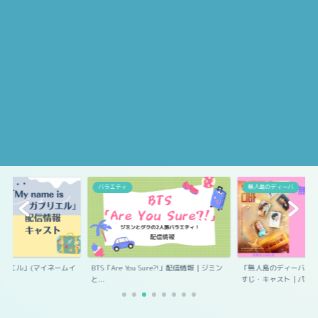
エル
バラエティ
無人島のディーバ
s ガブリエル」(マイネームイ
BTS「Are You Sure?!」配信情報｜ジミン
「無人島のディーバ」
と...
すじ・キャスト｜パ...