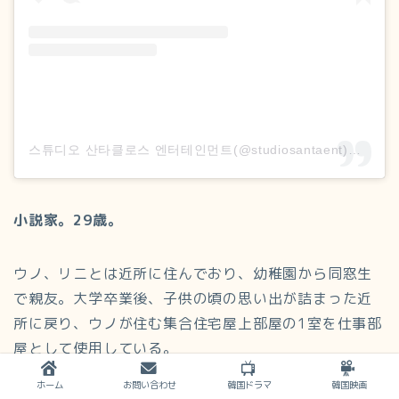
스튜디오 산타클로스 엔터테인먼트(@studiosantaent)がシェアした投稿
小説家。29歳。
ウノ、リニとは近所に住んでおり、幼稚園から同窓生
で親友。大学卒業後、子供の頃の思い出が詰まった近
所に戻り、ウノが住む集合住宅屋上部屋の1室を仕事部
屋として使用している。
ホーム
お問い合わせ
韓国ドラマ
韓国映画