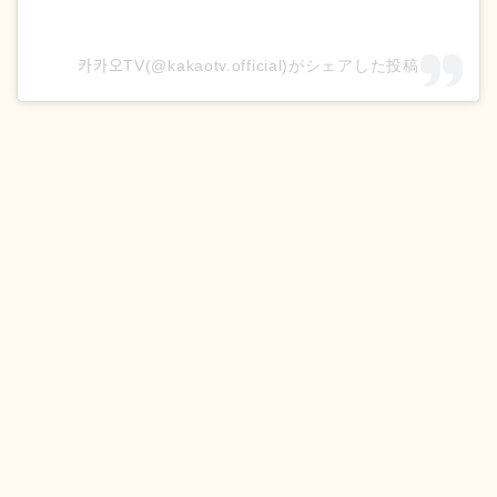
카카오TV(@kakaotv.official)がシェアした投稿