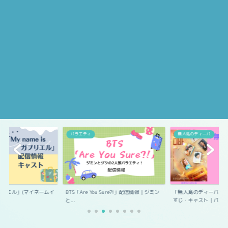
エル
バラエティ
無人島のディーバ
s ガブリエル」(マイネームイ
BTS「Are You Sure?!」配信情報｜ジミン
「無人島のディーバ」
と...
すじ・キャスト｜パ...