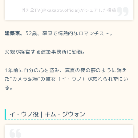
카카오TV(@kakaotv.official)がシェアした投稿
建築家
。32歳。率直で情熱的なロマンチスト。
父親が経営する建築事務所に勤務。
1年前に自分の心を盗み、真夏の夜の夢のように消え
た“カメラ泥棒”の彼女（イ・ウノ）が忘れられずにい
る。
イ・ウノ役｜キム・ジウォン