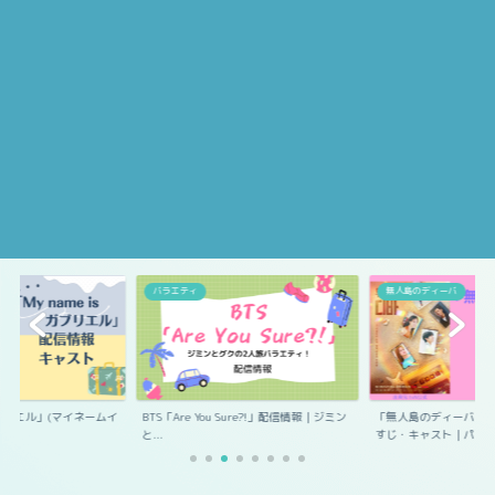
エル
バラエティ
無人島のディーバ
s ガブリエル」(マイネームイ
BTS「Are You Sure?!」配信情報｜ジミン
「無人島のディーバ」
と...
すじ・キャスト｜パ...