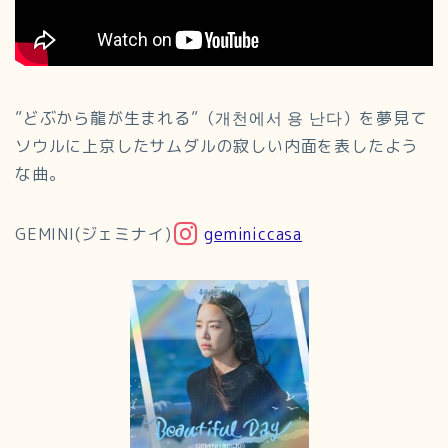
”どぶから龍が生まれる”（개천에서 용 난다）を夢見て
ソウルに上京したサムダルの寂しい内面を表したよう
な曲。
GEMINI(ジェミナイ)
geminiccasa