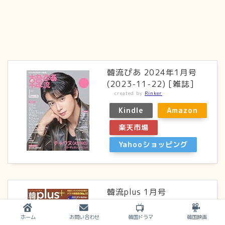
韓流ぴあ 2024年1月号
(2023-11-22) [雑誌]
created by
Rinker
Kindle
Amazon
楽天市場
Yahooショッピング
韓流plus 1月号
created by
Rinker
コスミック出版
ホーム
お問い合わせ
韓国ドラマ
韓国映画