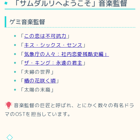
「サムダルリへようこそ」音楽監督
ゲミ音楽監督
「
この恋は不可抗力
」
「
キス・シックス・センス
」
「
気象庁の人々：社内恋愛残酷史編」
「
ザ・キング：永遠の君主
」
「夫婦の世界」
「
椿の花咲く頃
」
「太陽の末裔」
音楽監督の巨匠と呼ばれ、とにかく数々の有名ドラ
マのOSTを担当しています。