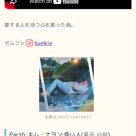
愛する人を待つ心を歌った曲。
ボムジン
bumkle
出典元:MOST CONTENTS
Part6:キム・ナヨン‐良い人(좋은 사람)