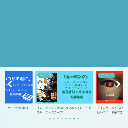
ムービング
イカゲーム2
国ドラマNetflix配信
「ムービング」韓国ドラマあらすじ・キャ
「イカゲーム2」追加キ
スト・ディズニープ...
はいつ？｜豪華すぎ...