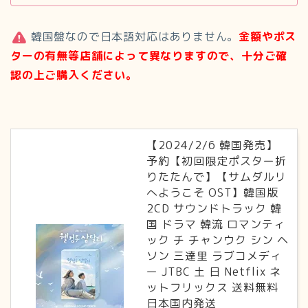
韓国盤なので日本語対応はありません。
金額やポス
ターの有無
等店舗によって異なりますので、十分ご確
認の上ご購入ください。
【2024/2/6 韓国発売】
予約【初回限定ポスター折
りたたんで】【サムダルリ
へようこそ OST】韓国版
2CD サウンドトラック 韓
国 ドラマ 韓流 ロマンティ
ック チ チャンウク シン ヘ
ソン 三達里 ラブコメディ
ー JTBC 土 日 Netflix ネ
ットフリックス 送料無料
日本国内発送