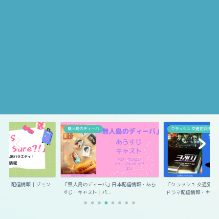
無人島のディーバ
クラッシュ 交通犯罪捜査
Sure?!」配信情報｜ジミン
「無人島のディーバ」日本配信情報・あら
「クラッシュ 交通犯罪
すじ・キャスト｜パ...
ドラマ配信情報・キ...