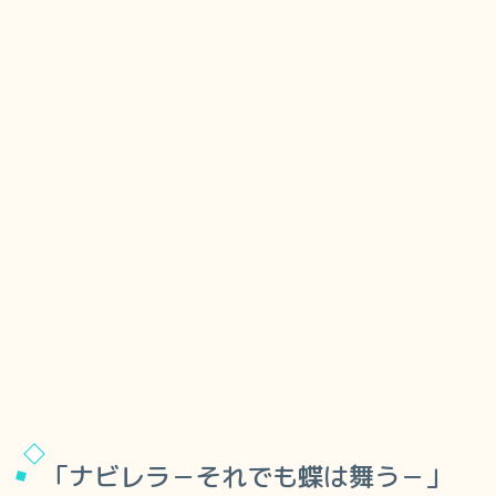
「ナビレラ－それでも蝶は舞う－」