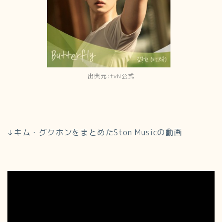
出典元:tvN公式
↓キム・グクホンをまとめたSton Musicの動画