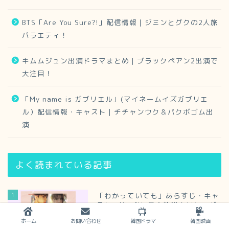
BTS「Are You Sure?!」配信情報｜ジミンとグクの2人旅
バラエティ！
キムムジュン出演ドラマまとめ｜ブラックペアン2出演で
大注目！
「My name is ガブリエル」(マイネームイズガブリエ
ル）配信情報・キャスト｜チチャンウク＆パクボゴム出
演
よく読まれている記事
1
「わかっていても」あらすじ・キャ
スト・Netflix日本放送！ソン・ガ
ン＆ハン・ソヒ主演ドラマ
ホーム
お問い合わせ
韓国ドラマ
韓国映画