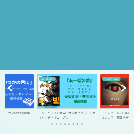
ムービング
イカゲーム2
国ドラマNetflix配信
「ムービング」韓国ドラマあらすじ・キャ
「イカゲーム2」追加キ
スト・ディズニープ...
はいつ？｜豪華すぎ...