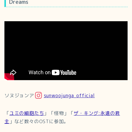
Dreams
ソヌジョンア
sunwoojunga_official
「
ユミの細胞たち
」「怪物」「
ザ・キング:永遠の君
主
」など数々のOSTに参加。