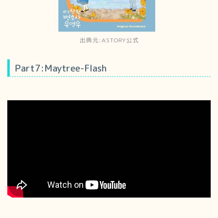
出典元:ASTORY公式
Part7:Maytree-Flash