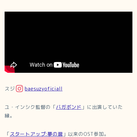
スジ
baesuzyoficiall
ユ・インシク監督の「
バガボンド
」に出演していた
縁。
「
スタートアップ:夢の扉
」以来のOST参加。