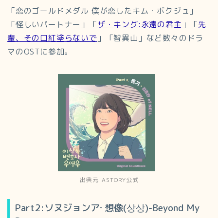
「恋のゴールドメダル 僕が恋したキム・ボクジュ」
「怪しいパートナー」「
ザ・キング:永遠の君主
」「
先
輩、その口紅塗らないで
」「智異山」など数々のドラ
マのOSTに参加。
出典元:ASTORY公式
Part2:ソヌジョンア‐ 想像(상상)-Beyond My