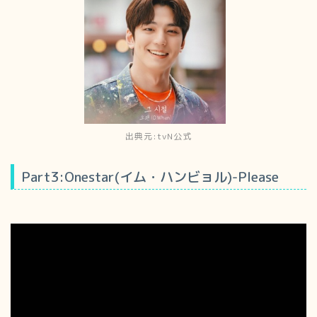
出典元:tvN公式
Part3:Onestar(イム・ハンビョル)-Please