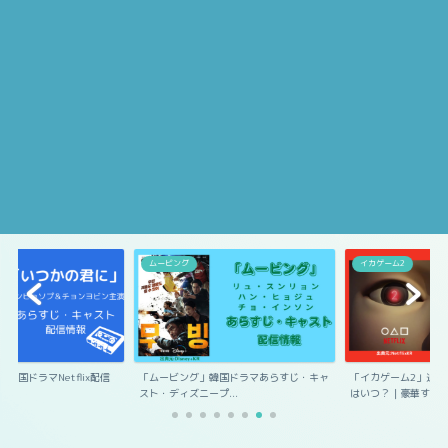
ムービング
イカゲーム2
国ドラマNetflix配信
「ムービング」韓国ドラマあらすじ・キャ
「イカゲーム2」追加キ
スト・ディズニープ...
はいつ？｜豪華すぎ...