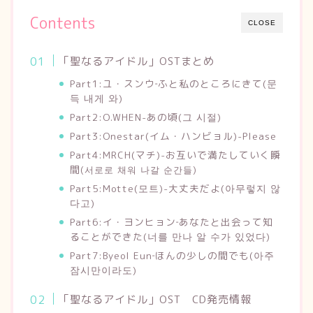
Contents
CLOSE
「聖なるアイドル」OSTまとめ
Part1:ユ・スンウ‐ふと私のところにきて(문
득 내게 와)
Part2:O.WHEN-あの頃(그 시절)
Part3:Onestar(イム・ハンビョル)-Please
Part4:MRCH(マチ)-お互いで満たしていく瞬
間
(서로로 채워 나갈 순간들)
Part5:Motte(모트)-大丈夫だよ(아무렇지 않
다고)
Part6:イ・ヨンヒョン‐あなたと出会って知
ることができた(너를 만나 알 수가 있었다)
Part7:Byeol Eun‐ほんの少しの間でも(아주
잠시만이라도)
「聖なるアイドル」OST CD発売情報