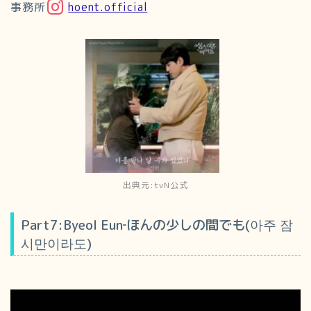
事務所
hoent.official
出典元:tvN公式
Part7:Byeol Eun‐ほんの少しの間でも(아주 잠
시만이라도)