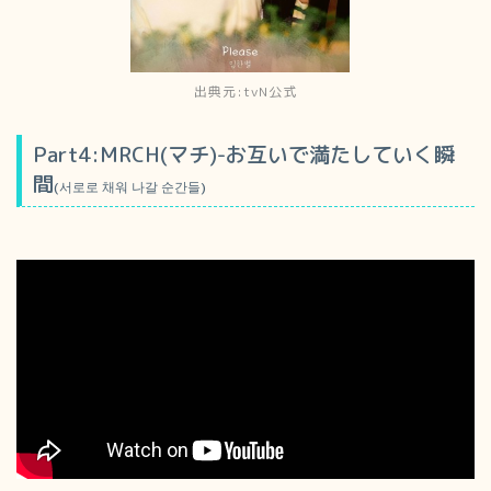
出典元:tvN公式
Part4:MRCH(マチ)-お互いで満たしていく瞬
間
(서로로 채워 나갈 순간들)