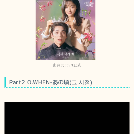
出典元:tvN公式
Part2:O.WHEN-あの頃(그 시절)