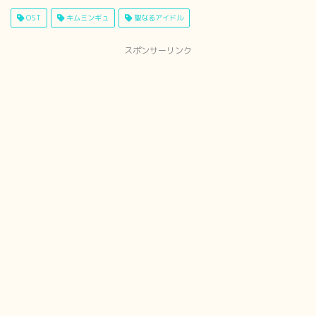
OST
キムミンギュ
聖なるアイドル
スポンサーリンク