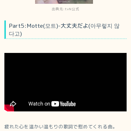
出典元:tvN公式
Part5:Motte(모트)-大丈夫だよ(아무렇지 않
다고)
疲れた心を温かい温もりの歌詞で慰めてくれる曲。