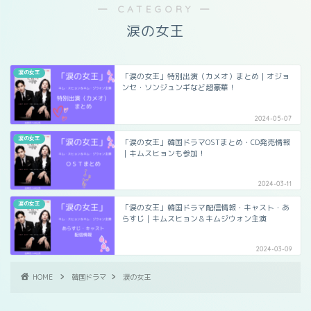
― CATEGORY ―
涙の女王
涙の女王
「涙の女王」特別出演（カメオ）まとめ｜オジョ
ンセ・ソンジュンギなど超豪華！
2024-05-07
涙の女王
「涙の女王」韓国ドラマOSTまとめ・CD発売情報
｜キムスヒョンも参加！
2024-03-11
涙の女王
「涙の女王」韓国ドラマ配信情報・キャスト・あ
らすじ｜キムスヒョン＆キムジウォン主演
2024-03-09
HOME
韓国ドラマ
涙の女王