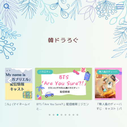
韓ドラろぐ
エル
バラエティ
無人島のディーバ
s ガブリエル」(マイネームイ
BTS「Are You Sure?!」配信情報｜ジミン
「無人島のディーバ」
と...
すじ・キャスト｜パ...