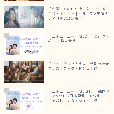
6
「先輩、その口紅塗らないで」あら
すじ・キャスト｜SF9ロウン主演ド
ラマ日本放送決定！
7
「二十五、二十一(2521)」OSTまと
め・CD発売情報
8
「サイコだけど大丈夫」特別出演者
まとめ！クァク・ドンヨン他
9
「二十五、二十一(25 21）」韓国ド
ラマNetflix日本配信！あらすじ・
キャスト｜ナム・ジュヒョク