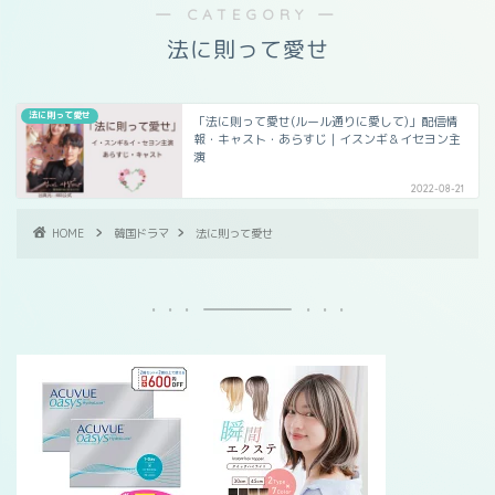
― CATEGORY ―
法に則って愛せ
法に則って愛せ
「法に則って愛せ(ルール通りに愛して)」配信情
報・キャスト・あらすじ｜イスンギ＆イセヨン主
演
2022-08-21
HOME
韓国ドラマ
法に則って愛せ