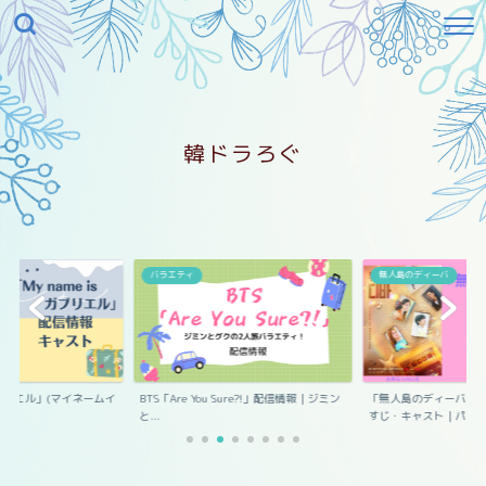
韓ドラろぐ
エル
バラエティ
無人島のディーバ
s ガブリエル」(マイネームイ
BTS「Are You Sure?!」配信情報｜ジミン
「無人島のディーバ」
と...
すじ・キャスト｜パ...