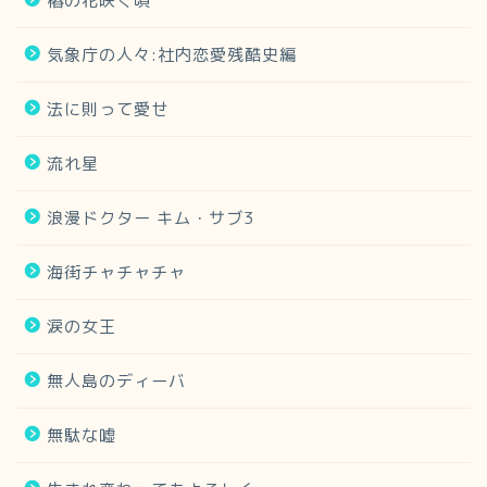
椿の花咲く頃
気象庁の人々:社内恋愛残酷史編
法に則って愛せ
流れ星
浪漫ドクター キム・サブ3
海街チャチャチャ
涙の女王
無人島のディーバ
無駄な嘘