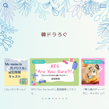
韓ドラろぐ
エル
バラエティ
無人島のディーバ
s ガブリエル」(マイネームイ
BTS「Are You Sure?!」配信情報｜ジミン
「無人島のディーバ」
と...
すじ・キャスト｜パ...