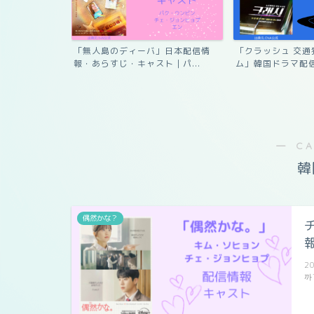
re?!」配信情報｜
「無人島のディーバ」日本配信情
「クラッシュ 交通
報・あらすじ・キャスト｜パ...
ム」韓国ドラマ配信
― C
韓
偶然かな？
2
까