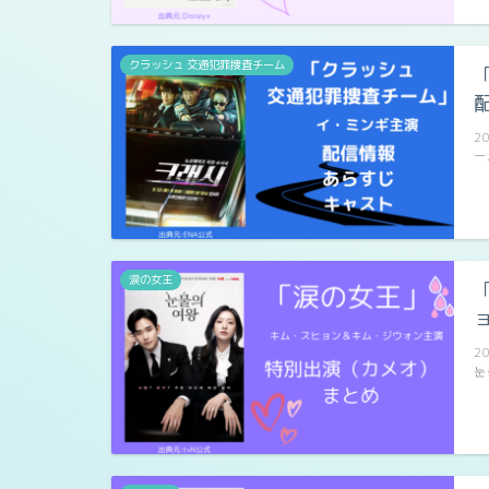
クラッシュ 交通犯罪捜査チーム
2
ー
涙の女王
2
눈