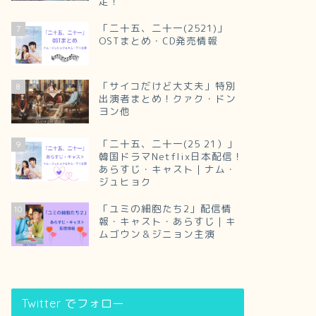
定！
「二十五、二十一(2521)」
7
OSTまとめ・CD発売情報
「サイコだけど大丈夫」特別
8
出演者まとめ！クァク・ドン
ヨン他
「二十五、二十一(25 21）」
9
韓国ドラマNetflix日本配信！
あらすじ・キャスト｜ナム・
ジュヒョク
「ユミの細胞たち2」配信情
10
報・キャスト・あらすじ｜キ
ムゴウン＆ジニョン主演
Twitter でフォロー