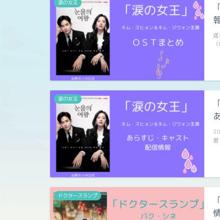
涙の女王
遂
（
涙の女王
2
왕
ドクタースランプ