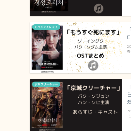
もうすぐ死にます
2
죽
京城クリーチャー
2
（