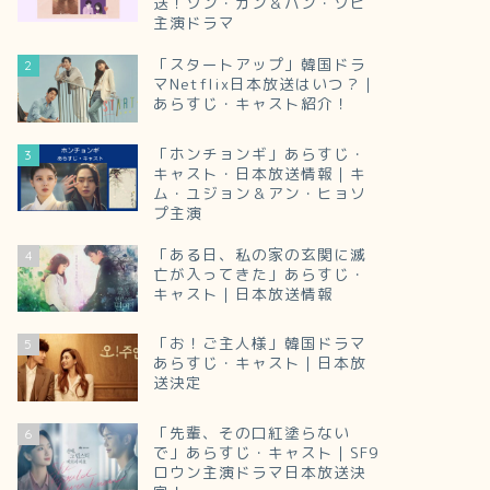
送！ソン・ガン＆ハン・ソヒ
主演ドラマ
「スタートアップ」韓国ドラ
2
マNetflix日本放送はいつ？｜
あらすじ・キャスト紹介！
「ホンチョンギ」あらすじ・
3
キャスト・日本放送情報｜キ
ム・ユジョン＆アン・ヒョソ
プ主演
「ある日、私の家の玄関に滅
4
亡が入ってきた」あらすじ・
キャスト｜日本放送情報
「お！ご主人様」韓国ドラマ
5
あらすじ・キャスト｜日本放
送決定
「先輩、その口紅塗らない
6
で」あらすじ・キャスト｜SF9
ロウン主演ドラマ日本放送決