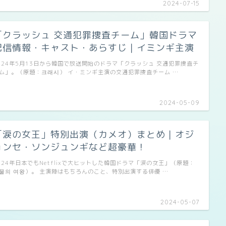
2024-07-15
「クラッシュ 交通犯罪捜査チーム」韓国ドラマ
配信情報・キャスト・あらすじ｜イミンギ主演
024年5月13日から韓国で放送開始のドラマ「クラッシュ 交通犯罪捜査チ
ム」。（原題：크래시） イ・ミンギ主演の交通犯罪捜査チーム …
2024-05-09
「涙の女王」特別出演（カメオ）まとめ｜オジ
ョンセ・ソンジュンギなど超豪華！
024年日本でもNetflixで大ヒットした韓国ドラマ「涙の女王」（原題：
물의 여왕）。 主演陣はもちろんのこと、特別出演する俳優 …
2024-05-07