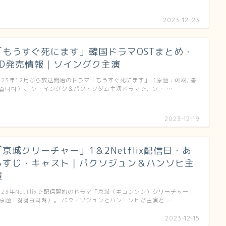
2023-12-23
「もうすぐ死にます」韓国ドラマOSTまとめ・
CD発売情報｜ソイングク主演
023年12月から放送開始のドラマ「もうすぐ死にます」（原題：이재, 곧
습니다）。 ソ・イングク＆パク・ソダム主演ドラマで、ソ・ …
2023-12-19
「京城クリーチャー」1＆2Netflix配信日・あ
らすじ・キャスト｜パクソジュン＆ハンソヒ主
演
023年Netflixで配信開始のドラマ「京城（キョンソン）クリーチャー」
原題：경성크리처）。 パク・ソジュンとハン・ソヒが主演と …
2023-12-15