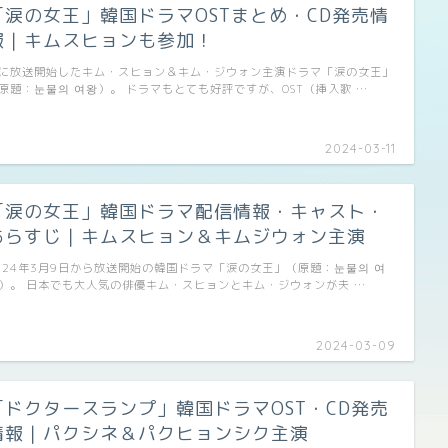
「涙の女王」韓国ドラマOSTまとめ・CD発売情
報｜キムスヒョンも参加！
に放送開始したキム・スヒョン＆キム・ジウォン主演ドラマ「涙の女王」
原題：눈물의 여왕）。 ドラマもとても好評ですが、OST（挿入歌 …
2024-03-11
「涙の女王」韓国ドラマ配信情報・キャスト・
あらすじ｜キムスヒョン＆キムジウォン主演
024年3月9日から放送開始の韓国ドラマ「涙の女王」（原題：눈물의 여
）。 日本でも大人気の俳優キム・スヒョンとキム・ジウォンが夫 …
2024-03-09
「ドクタースランプ」韓国ドラマOST・CD発売
情報｜パクシネ＆パクヒョンシク主演