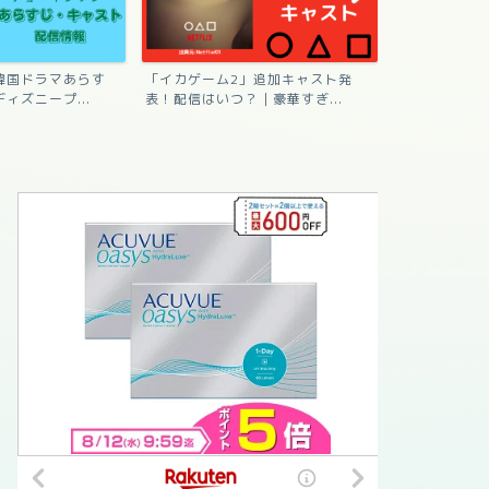
韓国ドラマあらす
「イカゲーム2」追加キャスト発
「涙の女王」
ィズニープ...
表！配信はいつ？｜豪華すぎ...
キャスト・あら