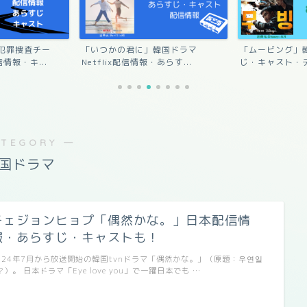
犯罪捜査チー
「いつかの君に」韓国ドラマ
「ムービング」
情報・キ...
Netflix配信情報・あらす...
じ・キャスト・デ
ATEGORY ―
国ドラマ
チェジョンヒョプ「偶然かな。」日本配信情
報・あらすじ・キャストも！
024年7月から放送開始の韓国tvnドラマ「偶然かな。」（原題：우연일
?）。 日本ドラマ「Eye love you」で一躍日本でも …