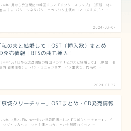
024年1月から放送開始の韓国ドラマ「ドクタースランプ」（原題：닥터
럼프 ）。 パク・シネ＆パク・ヒョンシク主演のロマコメ＆メディ …
2024-03-07
「私の夫と結婚して」OST（挿入歌）まとめ・
CD発売情報｜BTSの曲も挿入！
024年1月1日から放送開始の韓国ドラマ「私の夫と結婚して」（原題：내
편과 결혼해줘）。 パク・ミニョン＆ナ・イヌ主演で、同名の …
2024-01-27
「京城クリーチャー」OSTまとめ・CD発売情報
｜
023年12月22日にNetflixで世界配信された「京城クリーチャー」。 パ
・ソジュン＆ハン・ソヒ主演ということでも話題のドラマ …