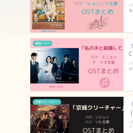
2
슬
韓国ドラマ
2
남
京城クリーチャー
2
ク