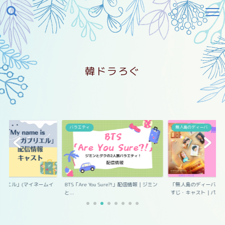
韓ドラろぐ
エル
バラエティ
無人島のディーバ
s ガブリエル」(マイネームイ
BTS「Are You Sure?!」配信情報｜ジミン
「無人島のディーバ」
と...
すじ・キャスト｜パ...