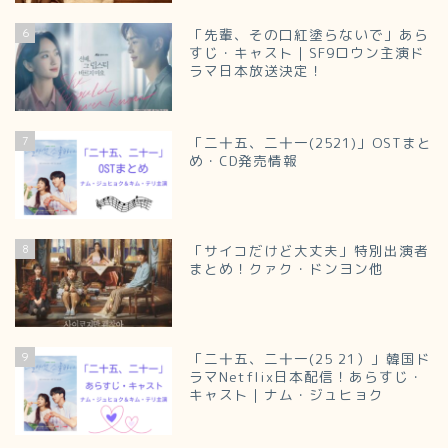
6
「先輩、その口紅塗らないで」あら
すじ・キャスト｜SF9ロウン主演ド
ラマ日本放送決定！
7
「二十五、二十一(2521)」OSTまと
め・CD発売情報
8
「サイコだけど大丈夫」特別出演者
まとめ！クァク・ドンヨン他
9
「二十五、二十一(25 21）」韓国ド
ラマNetflix日本配信！あらすじ・
キャスト｜ナム・ジュヒョク