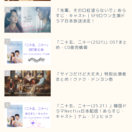
6
「先輩、その口紅塗らないで」あら
すじ・キャスト｜SF9ロウン主演ド
ラマ日本放送決定！
7
「二十五、二十一(2521)」OSTまと
め・CD発売情報
8
「サイコだけど大丈夫」特別出演者
まとめ！クァク・ドンヨン他
9
「二十五、二十一(25 21）」韓国ド
ラマNetflix日本配信！あらすじ・
キャスト｜ナム・ジュヒョク