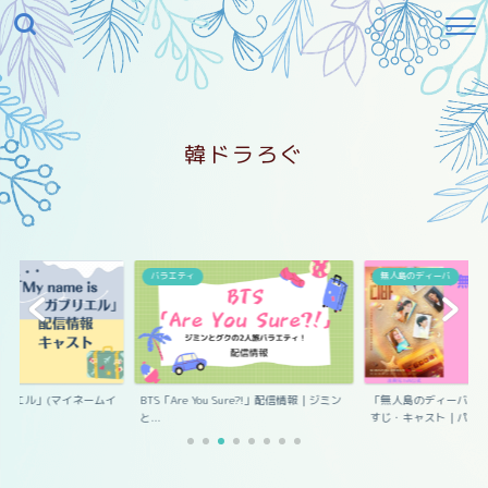
韓ドラろぐ
エル
バラエティ
無人島のディーバ
s ガブリエル」(マイネームイ
BTS「Are You Sure?!」配信情報｜ジミン
「無人島のディーバ」
と...
すじ・キャスト｜パ...